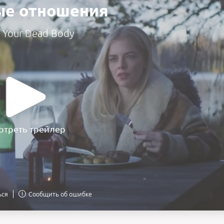
ые отношения
 Your Dead Body
отреть трейлер
ься
Сообщить об ошибке