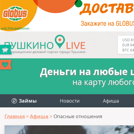
erid:2Vtzqw6Vsmm
USD 81
EUR 94
BTC 6
Деньги на любые 
на карту любог
Займы
Новости
Афиша
Главная
Афиша
Опасные отношения