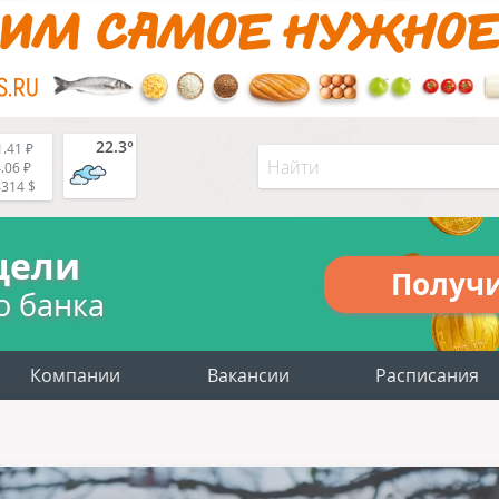
22.3°
.41 ₽
.06 ₽
4314 $
цели
Получ
о банка
Компании
Вакансии
Расписания