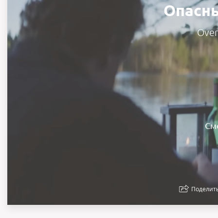
Опасн
Over
См
Поделит