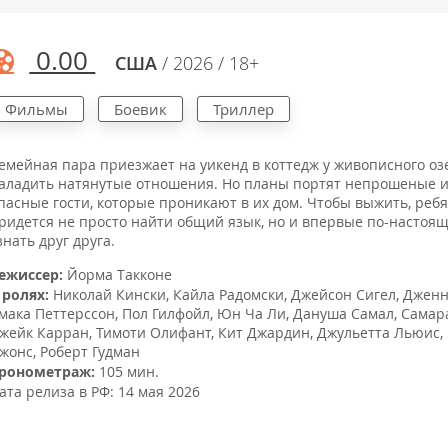
0.00
США
/ 2026 / 18+
Фильмы
Боевик
Триллер
емейная пара приезжает на уикенд в коттедж у живописного оз
аладить натянутые отношения. Но планы портят непрошеные и
пасные гости, которые проникают в их дом. Чтобы выжить, реб
ридется не просто найти общий язык, но и впервые по-настоя
знать друг друга.
ежиссер:
Йорма Такконе
 ролях:
Николай Кински
,
Кайла Радомски
,
Джейсон Сигел
,
Джен
мака Петтерссон
,
Пол Гилфойл
,
Юн Ча Ли
,
Дануша Самал
,
Самар
жейк Карран
,
Тимоти Олифант
,
Кит Джардин
,
Джульетта Льюис
,
жонс
,
Роберт Гудман
ронометраж:
105 мин.
ата релиза в РФ:
14 мая 2026