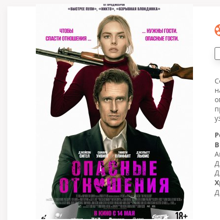
С
н
о
п
у
Р
В
А
Д
Д
Х
Д