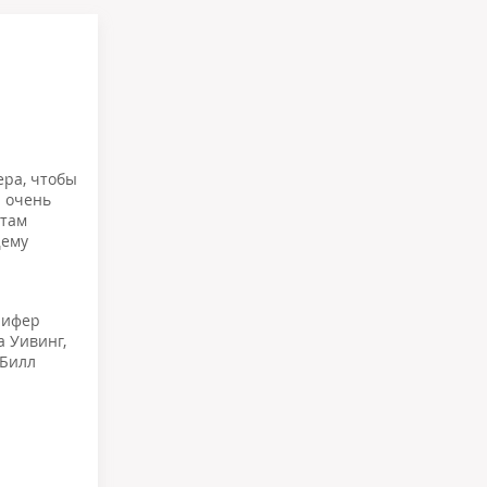
ера, чтобы
 очень
ятам
щему
нифер
а Уивинг
,
Билл