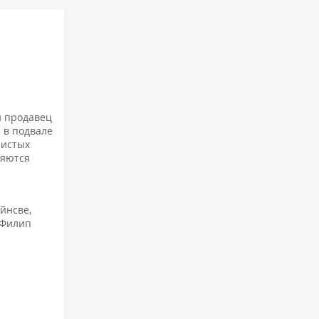
й продавец
 в подвале
листых
няются
ейнсве
,
Филип