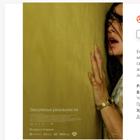
Е
м
с
ж
л
Р
В
Ч
Г
Х
Д