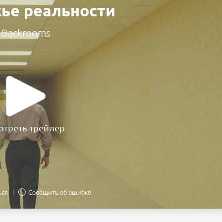
ье реальности
Backrooms
отреть трейлер
ься
Сообщить об ошибке