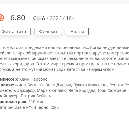
6.80
США
/ 2026 / 18+
Фантастика
Фильмы
Ужасы
сть место за пределами нашей реальности… Когда неудачливы
ебели Кларк обнаруживает скрытый портал в другое измерение
воего магазина, он оказывается в бесконечном лабиринте изви
елтых коридоров. В этом мире время и пространство не подчи
огике, а нечто жуткое может скрываться за каждым углом.
ежиссер:
Кейн Парсонс
 ролях:
Финн Беннетт
,
Эван Джогиа
,
Лукита Максвелл
,
Рената Р
иветель Эджофор
,
Марк Дюпласс
,
Чела Хорсдал
,
Тоби Харгрейв
,
рейнджер
,
Патрик Бейнем
ронометраж:
110 мин.
ата релиза в РФ:
4 июня 2026