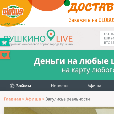
erid:2Vtzqw6Vsmm
USD 82
EUR 94
BTC 6
Деньги на любые 
на карту любог
Займы
Новости
Афиша
Главная
Афиша
Закулисье реальности