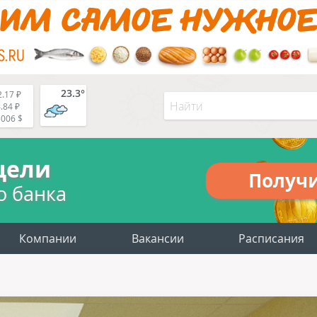
23.3°
.17 ₽
.84 ₽
5006 $
цели
Получ
о банка
Компании
Вакансии
Расписания