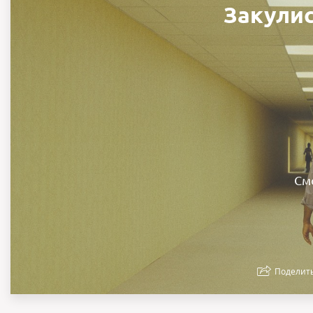
Закулис
См
Поделит