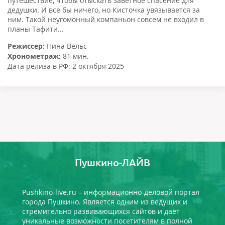
путешествие, чтобы отыскать заветное спасение для
дедушки. И все бы ничего, но Кисточка увязывается за
ним. Такой неугомонный компаньон совсем не входил в
планы Тафити...
Режиссер:
Нина Вельс
Хронометраж:
81 мин.
Дата релиза в РФ:
2 октября 2025
Пушкино-ЛАЙВ
Pushkino-live.ru – информационно-деловой портал
города Пушкино. Является одним из ведущих и
стремительно развивающихся сайтов и даёт
уникальные возможности посетителям в полной