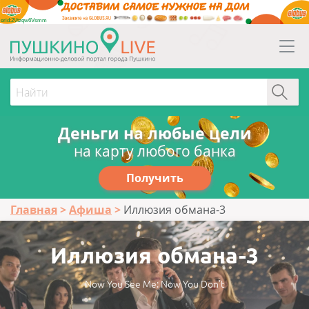
erid:2Vtzqw6Vsmm
Деньги на любые цели
на карту любого банка
Получить
Главная
Афиша
Иллюзия обмана-3
Иллюзия обмана-3
Now You See Me: Now You Don't