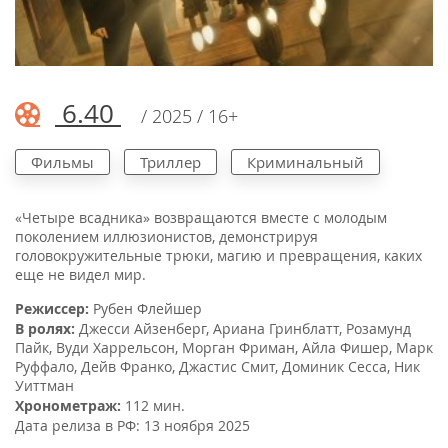
6.40
/ 2025 / 16+
Фильмы
Триллер
Криминальный
«Четыре всадника» возвращаются вместе с молодым
поколением иллюзионистов, демонстрируя
головокружительные трюки, магию и превращения, каких
еще не видел мир.
Режиссер:
Рубен Флейшер
В ролях:
Джесси Айзенберг
,
Ариана Гринблатт
,
Розамунд
Пайк
,
Вуди Харрельсон
,
Морган Фриман
,
Айла Фишер
,
Марк
Руффало
,
Дейв Франко
,
Джастис Смит
,
Доминик Сесса
,
Ник
Уиттман
Хронометраж:
112 мин.
Дата релиза в РФ:
13 ноября 2025