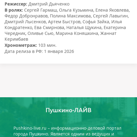
Режиссер:
Дмитрий Дьяченко
В ролях:
Сергей Гармаш
,
Ольга Кузьмина
,
Елена Яковлева
,
Федор Добронравов
,
Полина Максимова
,
Сергей Лавыгин
,
Дмитрий Лысенков
,
Артем Быстров
,
Софья Зайка
,
Илья
Кондратенко
,
Ева Смирнова
,
Наталья Щукина
,
Екатерина
Чередник
,
Оливье Сью
,
Марина Коняшкина
,
Жаннат
Керимбаев
Хронометраж:
103 мин.
Дата релиза в РФ:
1 января 2026
Пушкино-ЛАЙВ
Pushkino-live.ru – информационно-деловой портал
города Пушкино. Является одним из ведущих и