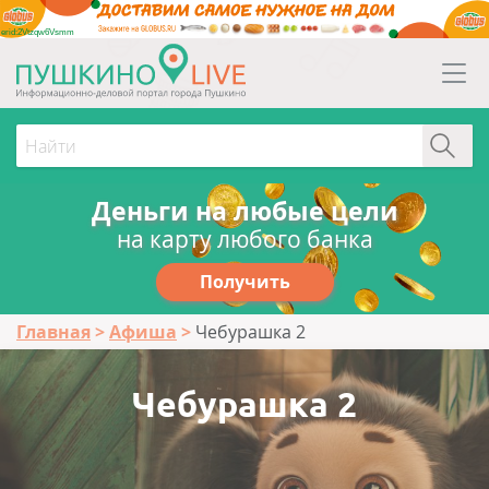
erid:2Vtzqw6Vsmm
Деньги на любые цели
на карту любого банка
Получить
Главная
Афиша
Чебурашка 2
Чебурашка 2