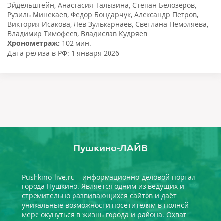
Эйдельштейн
,
Анастасия Талызина
,
Степан Белозеров
,
Рузиль Минекаев
,
Федор Бондарчук
,
Александр Петров
,
Виктория Исакова
,
Лев Зулькарнаев
,
Светлана Немоляева
,
Владимир Тимофеев
,
Владислав Кудряев
Хронометраж:
102 мин.
Дата релиза в РФ:
1 января 2026
Пушкино-ЛАЙВ
Pushkino-live.ru – информационно-деловой портал
города Пушкино. Является одним из ведущих и
стремительно развивающихся сайтов и даёт
уникальные возможности посетителям в полной
мере окунуться в жизнь города и района. Охват