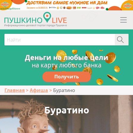
erid:2Vtzqw6Vsmm
Деньги на любые цели
на карту любого банка
Получить
Главная
Афиша
Буратино
Буратино