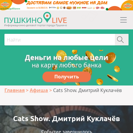
erid:2Vtzqw6Vsmm
Деньги на любые цели
на карту любого банка
Получить
Главная
Афиша
Cats Show. Дмитрий Куклачёв
Cats Show. Дмитрий Куклачёв
Событие завершилось