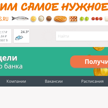
24.3°
.17 ₽
.84 ₽
4997 $
цели
Получ
о банка
Компании
Вакансии
Расписания