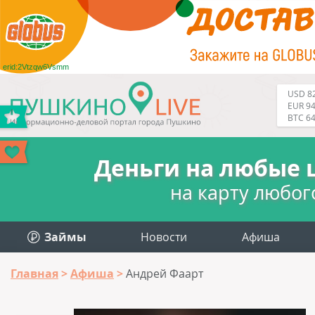
erid:2Vtzqw6Vsmm
USD 82
EUR 94
BTC 6
Деньги на любые 
на карту любог
Займы
Новости
Афиша
Главная
Афиша
Андрей Фаарт