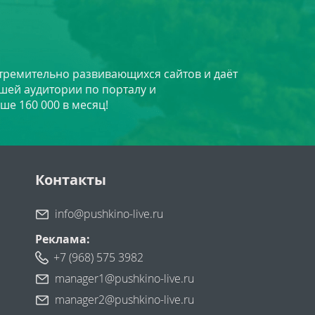
стремительно развивающихся сайтов и даёт
шей аудитории по порталу и
ше 160 000 в месяц!
Контакты
info@pushkino-live.ru
Реклама:
+7 (968) 575 3982
manager1@pushkino-live.ru
manager2@pushkino-live.ru