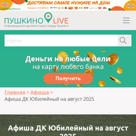
erid:2Vtzqw6Vsmm
Деньги на любые цели
на карту любого банка
Получить
Главная
Афиша
Афиша ДК Юбилейный на август 2025
Афиша ДК Юбилейный на август