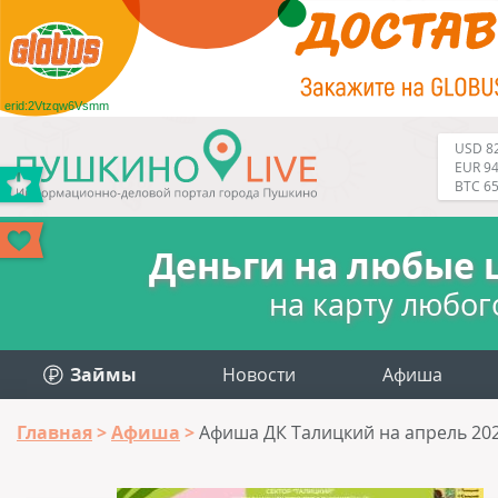
erid:2Vtzqw6Vsmm
USD 82
EUR 94
BTC 6
Деньги на любые 
на карту любог
Займы
Новости
Афиша
Главная
Афиша
Афиша ДК Талицкий на апрель 20