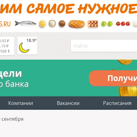
18.9°
.93 ₽
.19 ₽
4568 $
цели
Получ
о банка
Компании
Вакансии
Расписания
 сентября