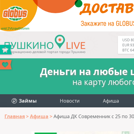
erid:2Vtzqw6Vsmm
USD 80
EUR 93
BTC 6
Деньги на любые 
на карту любог
Займы
Новости
Афиша
Главная
Афиша
Афиша ДК Современник с 25 по 30